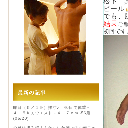
松下 
ビール
でも、
結果
ご
初回です
昨日（５／１９）採寸♪ 40日で体重－
４．５ｋｇウエスト－４．７ｃｍ♪56歳
(05/20)
今日は後ろ姿！もたついた腰上のお肉スッ