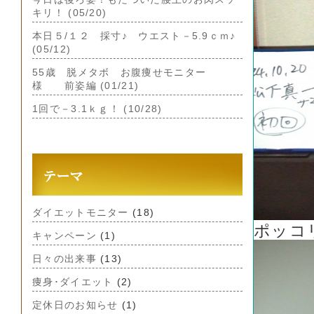
キリ！ (05/20)
本日５/１２ 採寸♪ ウエスト－5.9ｃｍ♪
(05/12)
55歳 脱メタボ お腹痩せモニター
様 前姿編 (01/21)
1回で－3.1ｋｇ！ (10/28)
ダイエットモニター
(18)
ポッコ
キャンペーン
(1)
日々の出来事
(13)
痩身･ダイエット
(2)
定休日のお知らせ
(1)