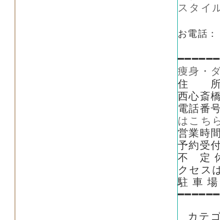
スタイ
お電話：
━━━━━
痩身・
住 所 
西心斎橋
電話番号
はこち
営業時間
予約受付
不 定
クセス
駐 車
━━━━━
カテ